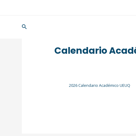
Ir
al
contenido
Buscar
Calendario Acad
2026 Calendario Académico UEUQ