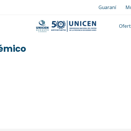
Guaraní
Mo
Ofert
émico