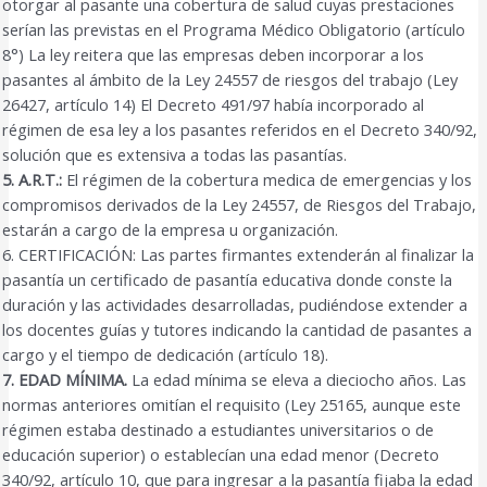
otorgar al pasante una cobertura de salud cuyas prestaciones
serían las previstas en el Programa Médico Obligatorio (artículo
8°) La ley reitera que las empresas deben incorporar a los
pasantes al ámbito de la Ley 24557 de riesgos del trabajo (Ley
26427, artículo 14) El Decreto 491/97 había incorporado al
régimen de esa ley a los pasantes referidos en el Decreto 340/92,
solución que es extensiva a todas las pasantías.
5. A.R.T.:
El régimen de la cobertura medica de emergencias y los
compromisos derivados de la Ley 24557, de Riesgos del Trabajo,
estarán a cargo de la empresa u organización.
6. CERTIFICACIÓN: Las partes firmantes extenderán al finalizar la
pasantía un certificado de pasantía educativa donde conste la
duración y las actividades desarrolladas, pudiéndose extender a
los docentes guías y tutores indicando la cantidad de pasantes a
cargo y el tiempo de dedicación (artículo 18).
7. EDAD MÍNIMA.
La edad mínima se eleva a dieciocho años. Las
normas anteriores omitían el requisito (Ley 25165, aunque este
régimen estaba destinado a estudiantes universitarios o de
educación superior) o establecían una edad menor (Decreto
340/92, artículo 10, que para ingresar a la pasantía fijaba la edad