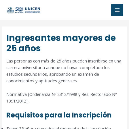
Ir
al
MAI
contenido
MEN
Ingresantes mayores de
25 años
Las personas con más de 25 años pueden inscribirse en una
carrera universitaria aunque no hayan completado los
estudios secundarios, aprobando un examen de
conocimientos y aptitudes generales.
Normativa (Ordenanza Nº 2312/1998 y Res. Rectorado Nº
1391/2012).
Requisitos para la Inscripción
Tener 25 años cumplidos al momento de la inscripción.